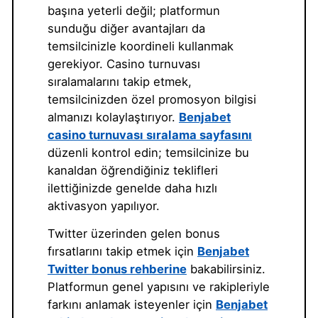
başına yeterli değil; platformun
sunduğu diğer avantajları da
temsilcinizle koordineli kullanmak
gerekiyor. Casino turnuvası
sıralamalarını takip etmek,
temsilcinizden özel promosyon bilgisi
almanızı kolaylaştırıyor.
Benjabet
casino turnuvası sıralama sayfasını
düzenli kontrol edin; temsilcinize bu
kanaldan öğrendiğiniz teklifleri
ilettiğinizde genelde daha hızlı
aktivasyon yapılıyor.
Twitter üzerinden gelen bonus
fırsatlarını takip etmek için
Benjabet
Twitter bonus rehberine
bakabilirsiniz.
Platformun genel yapısını ve rakipleriyle
farkını anlamak isteyenler için
Benjabet