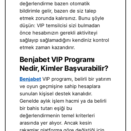
değerlendirme bazen otomatik
bildirimle gelir, bazen de siz talep
etmek zorunda kalırsınız. Bunu şöyle
düşün: VIP temsilcisi sizi bulmadan
önce hesabınızın gerekli aktiviteyi
sağlayıp sağlamadığını kendiniz kontrol
etmek zaman kazandırır.
Benjabet VIP Programı
Nedir, Kimler Başvurabilir?
Benjabet
VIP programı, belirli bir yatırım
ve oyun geçmişine sahip hesaplara
sunulan kişisel destek kanalıdır.
Genelde aylık işlem hacmi ya da belirli
bir bahis tutarı eşiği bu
değerlendirmenin temel kriterleri
arasında yer alıyor. Ancak kesin
rakamlar platforma göre değiştiği için