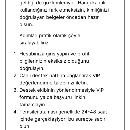
geldiği de gözlemleniyor. Hangi kanalı
kullandığınız fark etmeksizin, kimliğinizi
doğrulayan belgeler önceden hazır
olsun.
Adımları pratik olarak şöyle
sıralayabiliriz:
Hesabınıza giriş yapın ve profil
bilgilerinizin eksiksiz olduğunu
doğrulayın.
Canlı destek hattına bağlanarak VIP
değerlendirme talebinizi iletin.
Destek ekibinin yönlendirmesiyle VIP
formunu ya da başvuru linkini
tamamlayın.
Temsilci ataması genellikle 24-48 saat
içinde gerçekleşiyor; bu süreçte sabırlı
olun.