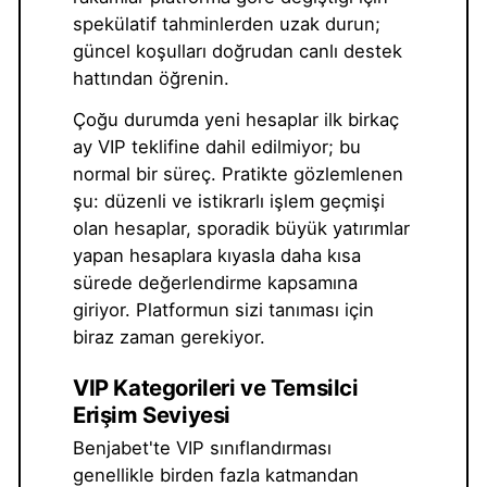
spekülatif tahminlerden uzak durun;
güncel koşulları doğrudan canlı destek
hattından öğrenin.
Çoğu durumda yeni hesaplar ilk birkaç
ay VIP teklifine dahil edilmiyor; bu
normal bir süreç. Pratikte gözlemlenen
şu: düzenli ve istikrarlı işlem geçmişi
olan hesaplar, sporadik büyük yatırımlar
yapan hesaplara kıyasla daha kısa
sürede değerlendirme kapsamına
giriyor. Platformun sizi tanıması için
biraz zaman gerekiyor.
VIP Kategorileri ve Temsilci
Erişim Seviyesi
Benjabet'te VIP sınıflandırması
genellikle birden fazla katmandan