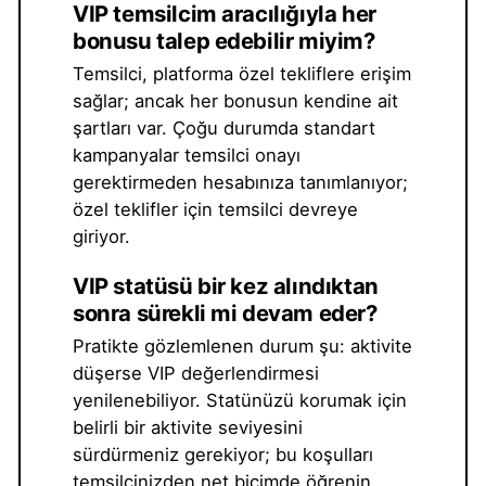
VIP temsilcim aracılığıyla her
bonusu talep edebilir miyim?
Temsilci, platforma özel tekliflere erişim
sağlar; ancak her bonusun kendine ait
şartları var. Çoğu durumda standart
kampanyalar temsilci onayı
gerektirmeden hesabınıza tanımlanıyor;
özel teklifler için temsilci devreye
giriyor.
VIP statüsü bir kez alındıktan
sonra sürekli mi devam eder?
Pratikte gözlemlenen durum şu: aktivite
düşerse VIP değerlendirmesi
yenilenebiliyor. Statünüzü korumak için
belirli bir aktivite seviyesini
sürdürmeniz gerekiyor; bu koşulları
temsilcinizden net biçimde öğrenin.