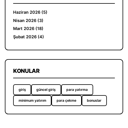
Haziran 2026 (5)
Nisan 2026 (3)
Mart 2026 (18)
Şubat 2026 (4)
KONULAR
giriş
güncel giriş
para yatırma
minimum yatırım
para çekme
bonuslar