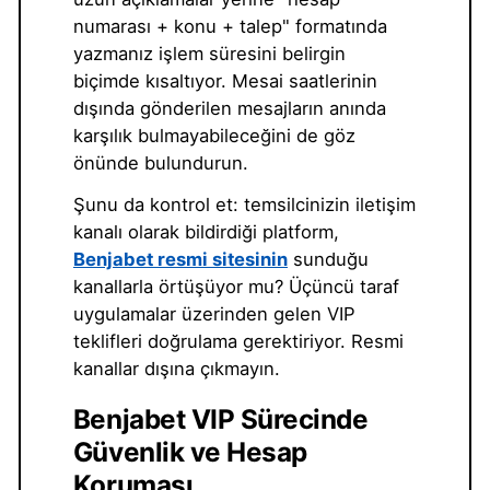
numarası + konu + talep" formatında
yazmanız işlem süresini belirgin
biçimde kısaltıyor. Mesai saatlerinin
dışında gönderilen mesajların anında
karşılık bulmayabileceğini de göz
önünde bulundurun.
Şunu da kontrol et: temsilcinizin iletişim
kanalı olarak bildirdiği platform,
Benjabet resmi sitesinin
sunduğu
kanallarla örtüşüyor mu? Üçüncü taraf
uygulamalar üzerinden gelen VIP
teklifleri doğrulama gerektiriyor. Resmi
kanallar dışına çıkmayın.
Benjabet VIP Sürecinde
Güvenlik ve Hesap
Koruması