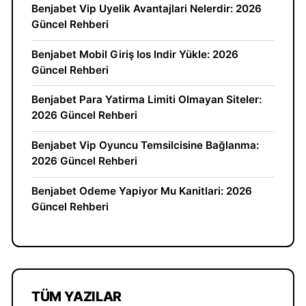
Benjabet Vip Uyelik Avantajlari Nelerdir: 2026
Güncel Rehberi
Benjabet Mobil Giriş Ios Indir Yükle: 2026
Güncel Rehberi
Benjabet Para Yatirma Limiti Olmayan Siteler:
2026 Güncel Rehberi
Benjabet Vip Oyuncu Temsilcisine Bağlanma:
2026 Güncel Rehberi
Benjabet Odeme Yapiyor Mu Kanitlari: 2026
Güncel Rehberi
TÜM YAZILAR