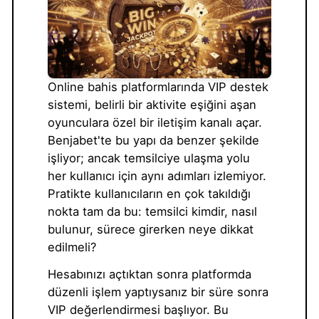
Online bahis platformlarında VIP destek
sistemi, belirli bir aktivite eşiğini aşan
oyunculara özel bir iletişim kanalı açar.
Benjabet'te bu yapı da benzer şekilde
işliyor; ancak temsilciye ulaşma yolu
her kullanıcı için aynı adımları izlemiyor.
Pratikte kullanıcıların en çok takıldığı
nokta tam da bu: temsilci kimdir, nasıl
bulunur, sürece girerken neye dikkat
edilmeli?
Hesabınızı açtıktan sonra platformda
düzenli işlem yaptıysanız bir süre sonra
VIP değerlendirmesi başlıyor. Bu