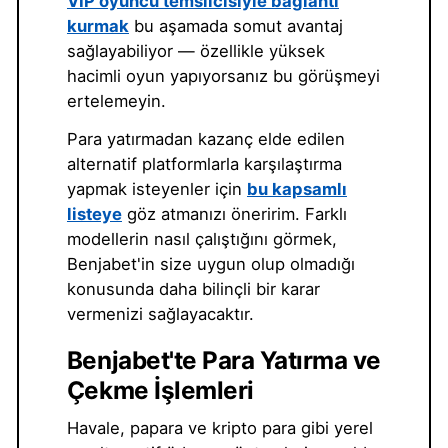
VIP oyuncu temsilcisiyle bağlantı
kurmak
bu aşamada somut avantaj
sağlayabiliyor — özellikle yüksek
hacimli oyun yapıyorsanız bu görüşmeyi
ertelemeyin.
Para yatırmadan kazanç elde edilen
alternatif platformlarla karşılaştırma
yapmak isteyenler için
bu kapsamlı
listeye
göz atmanızı öneririm. Farklı
modellerin nasıl çalıştığını görmek,
Benjabet'in size uygun olup olmadığı
konusunda daha bilinçli bir karar
vermenizi sağlayacaktır.
Benjabet'te Para Yatırma ve
Çekme İşlemleri
Havale, papara ve kripto para gibi yerel