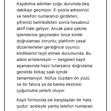
Kaydolma adımları çoğu durumda beş
dakikayı geçmiyor. E-posta adresinizi
ve telefon numaranızı girdikten,
şifrenizi belirledikten sonra hesabınız
aktif hale geliyor. Ancak para çekme
işlemlerine geçmeden önce kimlik
doğrulaması zorunlu; platform yasal
düzenlemeler gereğince oyuncu
kimliklerini teyit etmek durumunda. Bu
adımı ertelemeyin — belgeleri kayıt
aşamasında hazır tutarsanız doğrulama
genelde birkaç saat içinde
tamamlanıyor. Nüfus cüzdanı ön yüzü
ve bir fatura ya da banka ekstresi
çoğunlukla yeterli oluyor.
Kayıt formunda sık karşılaşılan bir hata
şudur: aceleyle yanlış telefon numarası