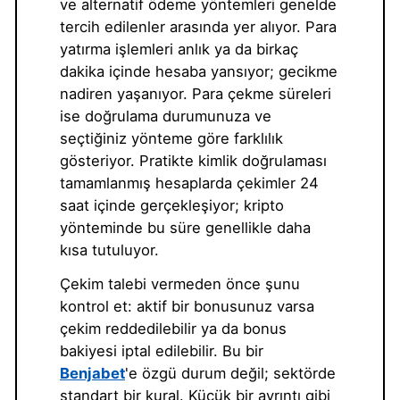
ve alternatif ödeme yöntemleri genelde
tercih edilenler arasında yer alıyor. Para
yatırma işlemleri anlık ya da birkaç
dakika içinde hesaba yansıyor; gecikme
nadiren yaşanıyor. Para çekme süreleri
ise doğrulama durumunuza ve
seçtiğiniz yönteme göre farklılık
gösteriyor. Pratikte kimlik doğrulaması
tamamlanmış hesaplarda çekimler 24
saat içinde gerçekleşiyor; kripto
yönteminde bu süre genellikle daha
kısa tutuluyor.
Çekim talebi vermeden önce şunu
kontrol et: aktif bir bonusunuz varsa
çekim reddedilebilir ya da bonus
bakiyesi iptal edilebilir. Bu bir
Benjabet
'e özgü durum değil; sektörde
standart bir kural. Küçük bir ayrıntı gibi