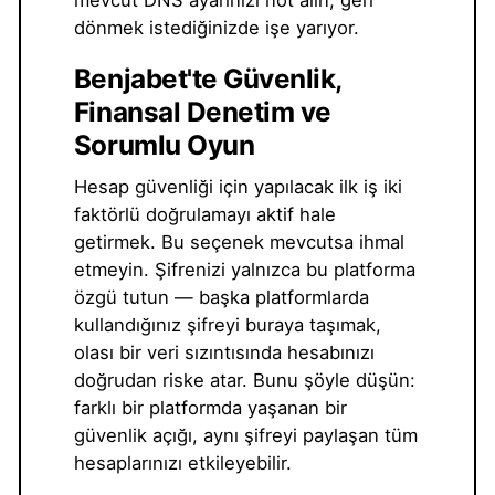
mevcut DNS ayarınızı not alın; geri
dönmek istediğinizde işe yarıyor.
Benjabet'te Güvenlik,
Finansal Denetim ve
Sorumlu Oyun
Hesap güvenliği için yapılacak ilk iş iki
faktörlü doğrulamayı aktif hale
getirmek. Bu seçenek mevcutsa ihmal
etmeyin. Şifrenizi yalnızca bu platforma
özgü tutun — başka platformlarda
kullandığınız şifreyi buraya taşımak,
olası bir veri sızıntısında hesabınızı
doğrudan riske atar. Bunu şöyle düşün:
farklı bir platformda yaşanan bir
güvenlik açığı, aynı şifreyi paylaşan tüm
hesaplarınızı etkileyebilir.