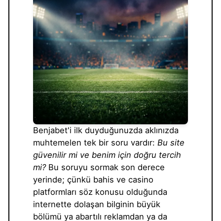
Benjabet'i ilk duyduğunuzda aklınızda
muhtemelen tek bir soru vardır:
Bu site
güvenilir mi ve benim için doğru tercih
mi?
Bu soruyu sormak son derece
yerinde; çünkü bahis ve casino
platformları söz konusu olduğunda
internette dolaşan bilginin büyük
bölümü ya abartılı reklamdan ya da