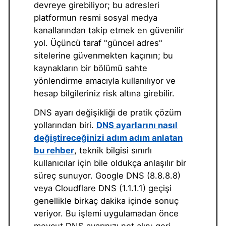
devreye girebiliyor; bu adresleri
platformun resmi sosyal medya
kanallarından takip etmek en güvenilir
yol. Üçüncü taraf "güncel adres"
sitelerine güvenmekten kaçının; bu
kaynakların bir bölümü sahte
yönlendirme amacıyla kullanılıyor ve
hesap bilgileriniz risk altına girebilir.
DNS ayarı değişikliği de pratik çözüm
yollarından biri.
DNS ayarlarını nasıl
değiştireceğinizi adım adım anlatan
bu rehber
, teknik bilgisi sınırlı
kullanıcılar için bile oldukça anlaşılır bir
süreç sunuyor. Google DNS (8.8.8.8)
veya Cloudflare DNS (1.1.1.1) geçişi
genellikle birkaç dakika içinde sonuç
veriyor. Bu işlemi uygulamadan önce