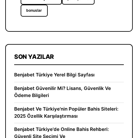
bonuslar
SON YAZILAR
Benjabet Türkiye Yerel Bilgi Sayfası
Benjabet Güvenilir Mi? Lisans, Güvenlik Ve
Ödeme Bilgileri
Benjabet Ve Türkiye'nin Popüler Bahis Siteleri:
2025 Özellik Karşılaştırması
Benjabet Türkiye'de Online Bahis Rehberi:
Güvenli Site Seçimi Ve