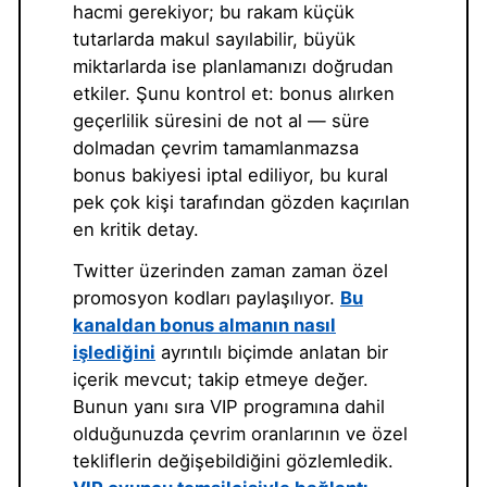
hacmi gerekiyor; bu rakam küçük
tutarlarda makul sayılabilir, büyük
miktarlarda ise planlamanızı doğrudan
etkiler. Şunu kontrol et: bonus alırken
geçerlilik süresini de not al — süre
dolmadan çevrim tamamlanmazsa
bonus bakiyesi iptal ediliyor, bu kural
pek çok kişi tarafından gözden kaçırılan
en kritik detay.
Twitter üzerinden zaman zaman özel
promosyon kodları paylaşılıyor.
Bu
kanaldan bonus almanın nasıl
işlediğini
ayrıntılı biçimde anlatan bir
içerik mevcut; takip etmeye değer.
Bunun yanı sıra VIP programına dahil
olduğunuzda çevrim oranlarının ve özel
tekliflerin değişebildiğini gözlemledik.