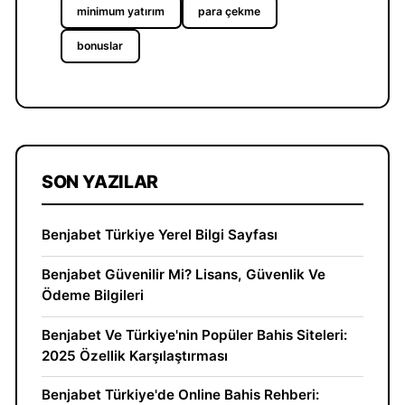
minimum yatırım
para çekme
bonuslar
SON YAZILAR
Benjabet Türkiye Yerel Bilgi Sayfası
Benjabet Güvenilir Mi? Lisans, Güvenlik Ve
Ödeme Bilgileri
Benjabet Ve Türkiye'nin Popüler Bahis Siteleri:
2025 Özellik Karşılaştırması
Benjabet Türkiye'de Online Bahis Rehberi: