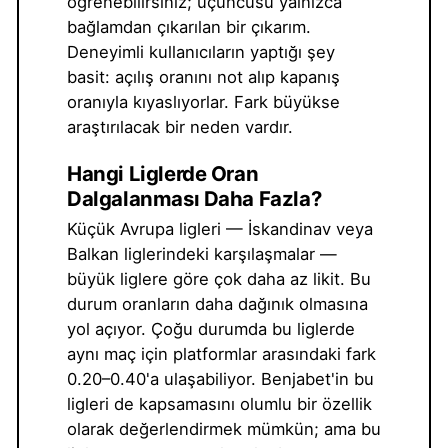
öğrenebilirsiniz; üçüncüsü yalnızca
bağlamdan çıkarılan bir çıkarım.
Deneyimli kullanıcıların yaptığı şey
basit: açılış oranını not alıp kapanış
oranıyla kıyaslıyorlar. Fark büyükse
araştırılacak bir neden vardır.
Hangi Liglerde Oran
Dalgalanması Daha Fazla?
Küçük Avrupa ligleri — İskandinav veya
Balkan liglerindeki karşılaşmalar —
büyük liglere göre çok daha az likit. Bu
durum oranların daha dağınık olmasına
yol açıyor. Çoğu durumda bu liglerde
aynı maç için platformlar arasındaki fark
0.20–0.40'a ulaşabiliyor. Benjabet'in bu
ligleri de kapsamasını olumlu bir özellik
olarak değerlendirmek mümkün; ama bu