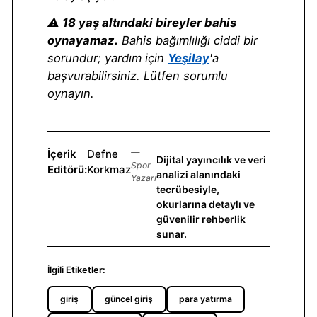
⚠️ 18 yaş altındaki bireyler bahis
oynayamaz.
Bahis bağımlılığı ciddi bir
sorundur; yardım için
Yeşilay
'a
başvurabilirsiniz. Lütfen sorumlu
oynayın.
İçerik
Defne
—
Dijital yayıncılık ve veri
Spor
Editörü:
Korkmaz
analizi alanındaki
Yazarı
tecrübesiyle,
okurlarına detaylı ve
güvenilir rehberlik
sunar.
İlgili Etiketler:
giriş
güncel giriş
para yatırma