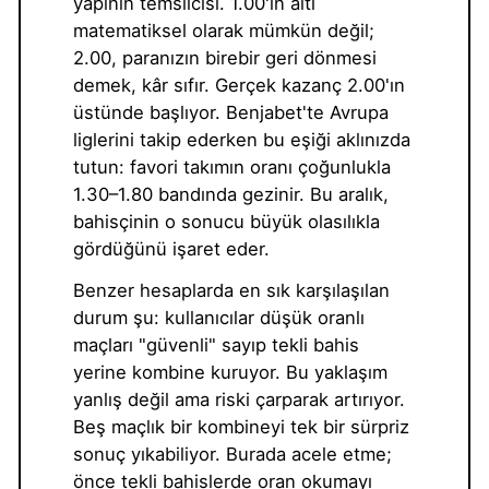
yapının temsilcisi. 1.00'ın altı
matematiksel olarak mümkün değil;
2.00, paranızın birebir geri dönmesi
demek, kâr sıfır. Gerçek kazanç 2.00'ın
üstünde başlıyor. Benjabet'te Avrupa
liglerini takip ederken bu eşiği aklınızda
tutun: favori takımın oranı çoğunlukla
1.30–1.80 bandında gezinir. Bu aralık,
bahisçinin o sonucu büyük olasılıkla
gördüğünü işaret eder.
Benzer hesaplarda en sık karşılaşılan
durum şu: kullanıcılar düşük oranlı
maçları "güvenli" sayıp tekli bahis
yerine kombine kuruyor. Bu yaklaşım
yanlış değil ama riski çarparak artırıyor.
Beş maçlık bir kombineyi tek bir sürpriz
sonuç yıkabiliyor. Burada acele etme;
önce tekli bahislerde oran okumayı