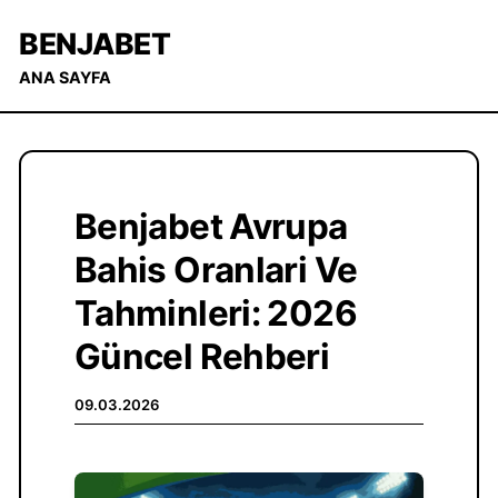
BENJABET
ANA SAYFA
Benjabet Avrupa
Bahis Oranlari Ve
Tahminleri: 2026
Güncel Rehberi
09.03.2026