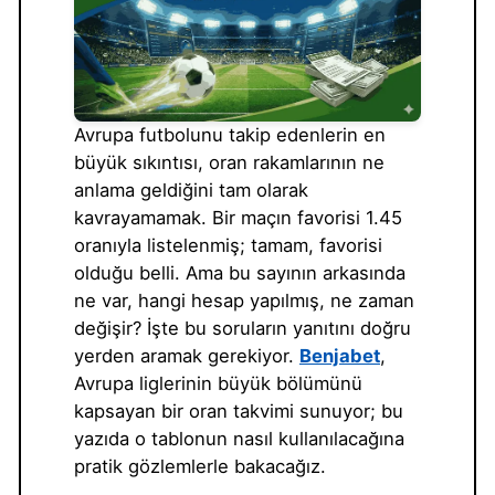
Avrupa futbolunu takip edenlerin en
büyük sıkıntısı, oran rakamlarının ne
anlama geldiğini tam olarak
kavrayamamak. Bir maçın favorisi 1.45
oranıyla listelenmiş; tamam, favorisi
olduğu belli. Ama bu sayının arkasında
ne var, hangi hesap yapılmış, ne zaman
değişir? İşte bu soruların yanıtını doğru
yerden aramak gerekiyor.
Benjabet
,
Avrupa liglerinin büyük bölümünü
kapsayan bir oran takvimi sunuyor; bu
yazıda o tablonun nasıl kullanılacağına
pratik gözlemlerle bakacağız.