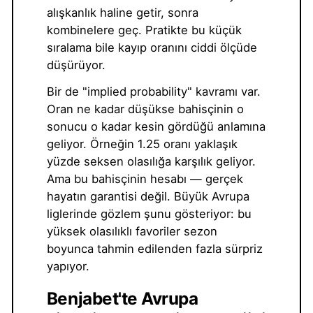
alışkanlık haline getir, sonra
kombinelere geç. Pratikte bu küçük
sıralama bile kayıp oranını ciddi ölçüde
düşürüyor.
Bir de "implied probability" kavramı var.
Oran ne kadar düşükse bahisçinin o
sonucu o kadar kesin gördüğü anlamına
geliyor. Örneğin 1.25 oranı yaklaşık
yüzde seksen olasılığa karşılık geliyor.
Ama bu bahisçinin hesabı — gerçek
hayatın garantisi değil. Büyük Avrupa
liglerinde gözlem şunu gösteriyor: bu
yüksek olasılıklı favoriler sezon
boyunca tahmin edilenden fazla sürpriz
yapıyor.
Benjabet'te Avrupa