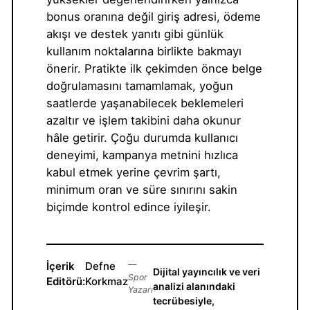
bonus oranına değil giriş adresi, ödeme
akışı ve destek yanıtı gibi günlük
kullanım noktalarına birlikte bakmayı
önerir. Pratikte ilk çekimden önce belge
doğrulamasını tamamlamak, yoğun
saatlerde yaşanabilecek beklemeleri
azaltır ve işlem takibini daha okunur
hâle getirir. Çoğu durumda kullanıcı
deneyimi, kampanya metnini hızlıca
kabul etmek yerine çevrim şartı,
minimum oran ve süre sınırını sakin
biçimde kontrol edince iyileşir.
İçerik
Defne
—
Dijital yayıncılık ve veri
Spor
Editörü:
Korkmaz
analizi alanındaki
Yazarı
tecrübesiyle,