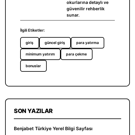
okurlarına detaylı ve
güvenilir rehberlik
sunar.
İlgili Etiketler:
giriş
güncel giriş
para yatırma
minimum yatırım
para çekme
bonuslar
SON YAZILAR
Benjabet Türkiye Yerel Bilgi Sayfası