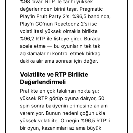
%98 civarı RTP ile tarihi yüksek
değerlerinden birini taşır. Pragmatic
Play'in Fruit Party 2'si %96,5 bandında,
Play'n GO'nun Reactoonz 2'si ise
volatilitesi yüksek olmakla birlikte
%96,2 RTP ile listeye girer. Burada
acele etme — bu oyunların tek tek
açıklamalarını kontrol etmek birkaç
dakika alır ama sonrası için değer.
Volatilite ve RTP Birlikte
Değerlendirmeli
Pratikte en çok takılınan nokta şu:
yüksek RTP görüp oyuna dalıyor, 50
spin sonra bakiyenin erimesine anlam
veremiyor. Bunun nedeni çoğunlukla
yüksek volatilite. Örneğin %96,5 RTP'li
bir oyun, kazanımları az ama büyük