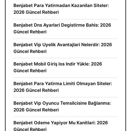
Benjabet Para Yatirmadan Kazanilan Siteler:
2026 Güncel Rehberi
Benjabet Dns Ayarlari Degistirme Bahis: 2026
Güncel Rehberi
Benjabet Vip Uyelik Avantajlari Nelerdir: 2026
Güncel Rehberi
Benjabet Mobil Giriş Ios Indir Yükle: 2026
Güncel Rehberi
Benjabet Para Yatirma Limiti Olmayan Siteler:
2026 Güncel Rehberi
Benjabet Vip Oyuncu Temsilcisine Bağlanma:
2026 Güncel Rehberi
Benjabet Odeme Yapiyor Mu Kanitlari: 2026
Güncel Rehberi