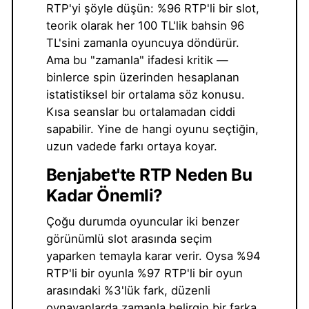
RTP'yi şöyle düşün: %96 RTP'li bir slot,
teorik olarak her 100 TL'lik bahsin 96
TL'sini zamanla oyuncuya döndürür.
Ama bu "zamanla" ifadesi kritik —
binlerce spin üzerinden hesaplanan
istatistiksel bir ortalama söz konusu.
Kısa seanslar bu ortalamadan ciddi
sapabilir. Yine de hangi oyunu seçtiğin,
uzun vadede farkı ortaya koyar.
Benjabet'te RTP Neden Bu
Kadar Önemli?
Çoğu durumda oyuncular iki benzer
görünümlü slot arasında seçim
yaparken temayla karar verir. Oysa %94
RTP'li bir oyunla %97 RTP'li bir oyun
arasındaki %3'lük fark, düzenli
oynayanlarda zamanla belirgin bir farka