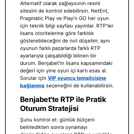
Alternatif olarak sağlayıcının resmi
sitesini de kontrol edebilirsin. NetEnt,
Pragmatic Play ve Play'n GO her oyun
için teknik bilgi sayfası yayımlar. RTP'ler
lisans otoritelerine göre farklılık
gösterebileceğini de not düşelim: aynı
oyunun farklı pazarlarda farklı RTP
ayarlarıyla çalışabildiği bilinen bir
durum. Benjabet'in lisans kapsamındaki
değeri için yine oyun içi kartı esas al.
Sorular için
VIP oyuncu temsilcisine
bağlanma
seçeneğini de kullanabilirsin.
Benjabet'te RTP ile Pratik
Oturum Stratejisi
Şunu kontrol et: günlük bütçeni
belirledikten sonra oynamayı